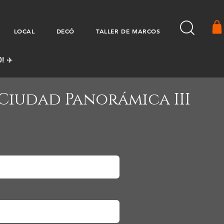
LOCAL
DECÓ
TALLER DE MARCOS
! ✈️
 Ciudad Panorámica III