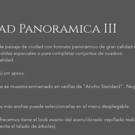
dad Panoramica III
de paisaje de ciudad con formato panorámico de gran calidad e
edidas especiales o para completar conjuntos de cuadros.
alidad.
to) cm aprox.
fías se muestra enmarcado en varillas de "Ancho Standard" : Neg
las más anchas puede seleccionarlas en el menú desplegable.
ofrecemos tiene el look exacto del acero/dorado cepillado re
vita el talado de árboles).