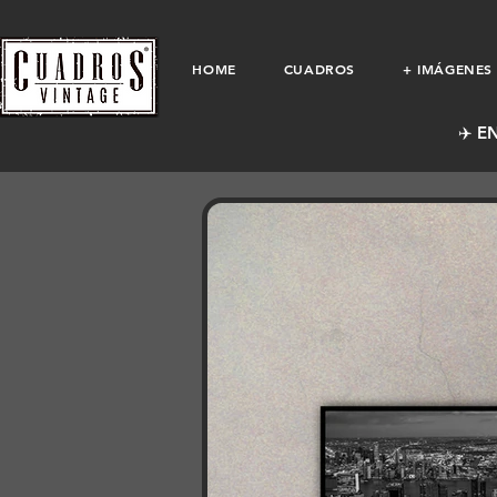
HOME
CUADROS
+ IMÁGENES
✈️ E