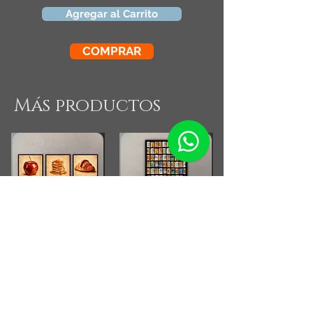
Agregar al Carrito
COMPRAR
Más productos
Combo Cocina Vintage
Fotografia Rollos
Fotograficos Vintage
Small Running Title
Small Running Title
$575.900,00
$185.850,00