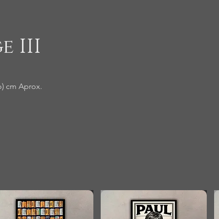
e III
o) cm Aprox.