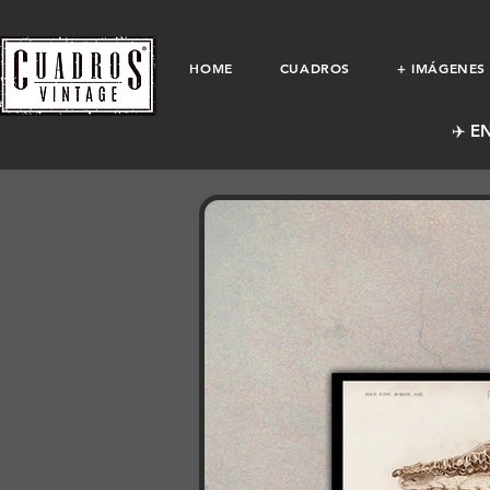
HOME
CUADROS
+ IMÁGENES
✈️ E