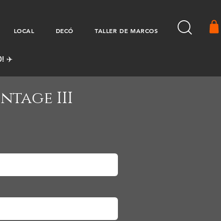
LOCAL
DECÓ
TALLER DE MARCOS
! ✈️
intage III