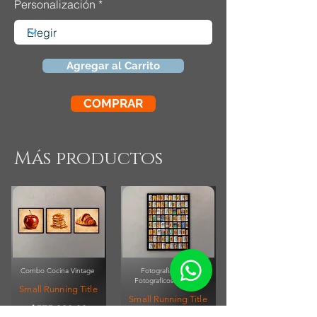
Personalización
Agregar al Carrito
COMPRAR
Más productos
Combo Cocina Vintage
Fotografia Rollos
Fotograficos Vintage
Small Running Title
Small Running Title
$575.900,00