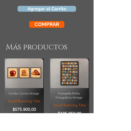
Agregar al Carrito
COMPRAR
Más productos
Combo Cocina Vintage
Fotografia Rollos
Fotograficos Vintage
Small Running Title
Small Running Title
$575.900,00
$185.850,00