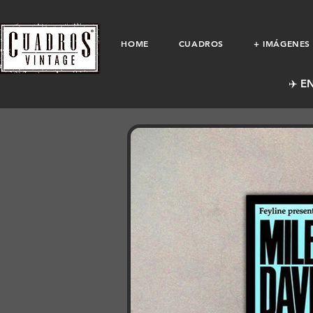
HOME
CUADROS
+ IMÁGENES
✈️ E