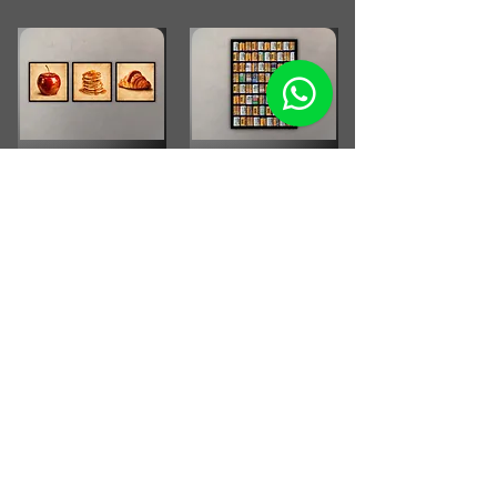
Combo Cocina Vintage
Fotografia Rollos
Fotograficos Vintage
Small Running Title
Small Running Title
$575.900,00
$185.850,00
Afiche Vintage Paul
McCartney
Afiche Vintage Steven Tyler
Small Running Title
Small Running Title
$205.500,00
$205.500,00