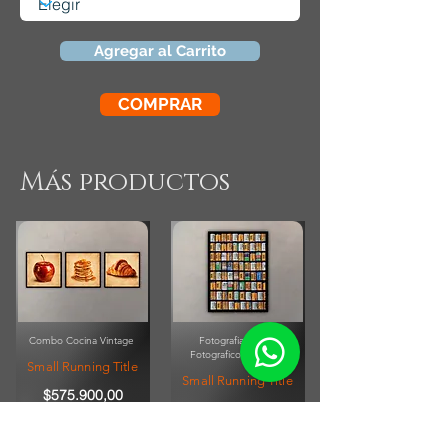
Agregar al Carrito
COMPRAR
Más productos
Combo Cocina Vintage
Fotografia Rollos
Fotograficos Vintage
Small Running Title
Small Running Title
$575.900,00
$185.850,00