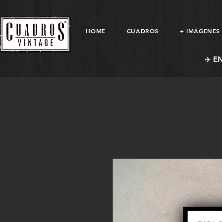
HOME
CUADROS
+ IMÁGENES
✈️ E