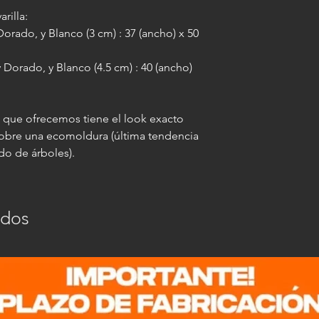
rilla:
orado, y Blanco (3 cm) : 37 (ancho) x 50
Dorado, y Blanco (4.5 cm) : 40 (ancho)
" que ofrecemos tiene el look exacto
sobre una ecomoldura (última tendencia
do de árboles).
ados