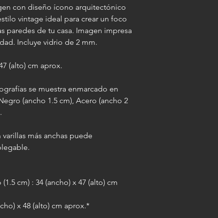
gen con diseño ícono arquitectónico
IMPORTANTE: al agre
stilo vintage ideal para crear un foco
misma medida final a
las paredes de tu casa. Imagen impresa
varilla elegida, lo qu
idad. Incluye vidrio de 2 mm.
imagen enmarcada 10 
(por ejemplo: si la l
7 (alto) cm aprox.
paspartú la misma pa
otografías se muestra enmarcado en
 Negro (ancho 1.5 cm), Acero (ancho 2
.
 varillas más anchas puede
plegable.
(1.5 cm) : 34 (ancho) x 47 (alto) cm
cho) x 48 (alto) cm aprox.*