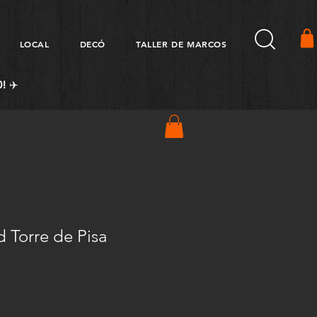
LOCAL
DECÓ
TALLER DE MARCOS
! ✈️
 Torre de Pisa
Precio