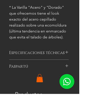
* La Varilla "Acero" y "Dorado"
que ofrecemos tiene el look
exacto del acero cepillado
realizado sobre una ecomoldura
(última tendencia en enmarcado
que evita el talado de árboles).
Especificaciones técnicas
Las imágenes
son meramente
Paspartú
ilustrativas, y las características del
cuadro
pueden variar.
Es el cartón especial de color que se
puede optar por colocar alrededor
de la imagen a enmarcar para
agregarle impacto visual al cuadro.
Productos
Ofrecemos tres colores: blanco, gris y
relacionados
negro en un ancho de 5 cm por lado.