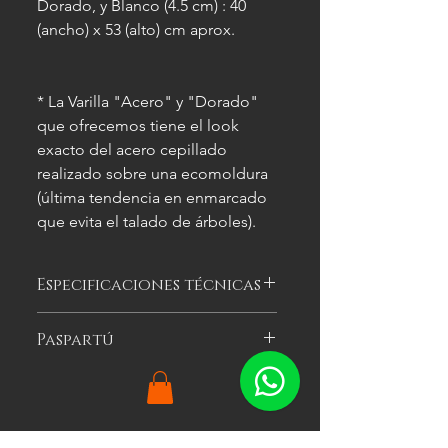
Dorado, y Blanco (4.5 cm) : 40
(ancho) x 53 (alto) cm aprox.
* La Varilla "Acero" y "Dorado"
que ofrecemos tiene el look
exacto del acero cepillado
realizado sobre una ecomoldura
(última tendencia en enmarcado
que evita el talado de árboles).
Especificaciones técnicas
Las imágenes
son meramente
Paspartú
ilustrativas, y las características del
cuadro
pueden variar.
Es el cartón especial de color que se
puede optar por colocar alrededor
de la imagen a enmarcar para
agregarle impacto visual al cuadro.