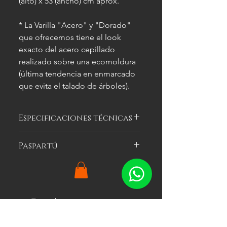
(alto) x 53 (ancho) cm aprox.
* La Varilla "Acero" y "Dorado"
que ofrecemos tiene el look
exacto del acero cepillado
realizado sobre una ecomoldura
(última tendencia en enmarcado
que evita el talado de árboles).
Especificaciones técnicas
Las imágenes
son meramente
Paspartú
ilustrativas, y las características del
cuadro
pueden variar.
Es el cartón especial de color que se
puede optar por colocar alrededor
de la imagen a enmarcar para
agregarle impacto visual al cuadro.
Productos
Ofrecemos tres colores: blanco, gris y
relacionados