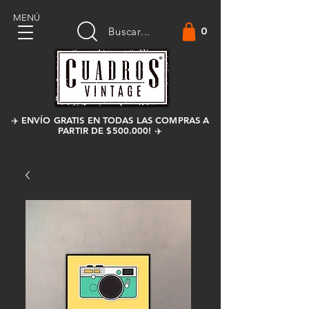
MENÚ
0
Buscar...
✈️ ENVÍO GRATIS EN TODAS LAS COMPRAS A
PARTIR DE $500.000! ✈️