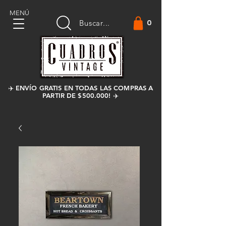
MENÚ
0
Buscar...
✈️ ENVÍO GRATIS EN TODAS LAS COMPRAS A
PARTIR DE $500.000! ✈️