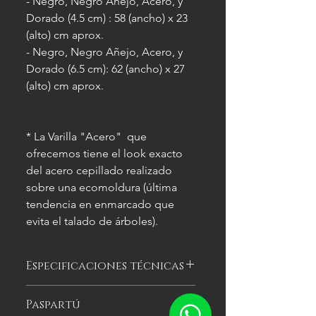
- Negro, Negro Añejo, Acero, y
Dorado (4.5 cm) : 58 (ancho) x 23
(alto) cm aprox.
- Negro, Negro Añejo, Acero, y
Dorado (6.5 cm): 62 (ancho) x 27
(alto) cm aprox.
* La Varilla "Acero" que
ofrecemos tiene el look exacto
del acero cepillado realizado
sobre una ecomoldura (última
tendencia en enmarcado que
evita el talado de árboles).
Especificaciones técnicas
Las imágenes
son meramente
Paspartú
ilustrativas, y las características del