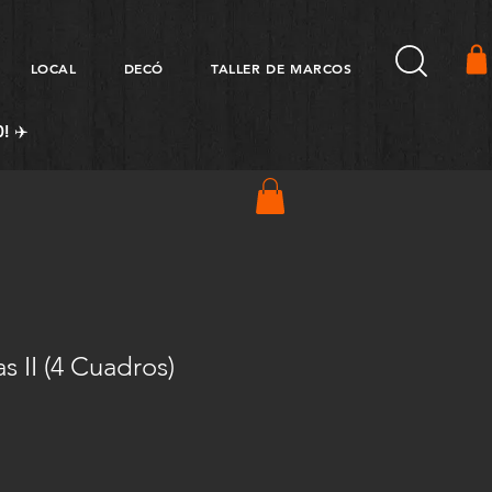
LOCAL
DECÓ
TALLER DE MARCOS
! ✈️
 II (4 Cuadros)
Precio