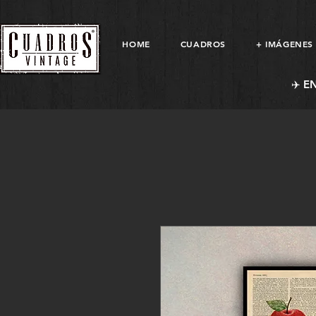
HOME
CUADROS
+ IMÁGENES
✈️ E