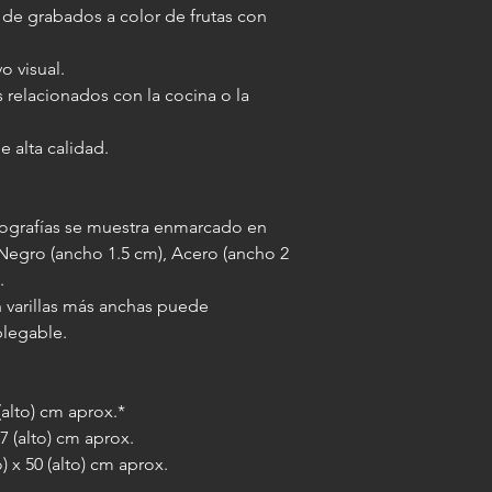
de grabados a color de frutas con
IMPORTANTE: al agre
misma medida final a
o visual.
varilla elegida, lo qu
 relacionados con la cocina o la
imagen enmarcada 10 
(por ejemplo: si la l
e alta calidad.
paspartú la misma pa
otografías se muestra enmarcado en
 Negro (ancho 1.5 cm), Acero (ancho 2
).
 varillas más anchas puede
plegable.
 (alto) cm aprox.*
47 (alto) cm aprox.
) x 50 (alto) cm aprox.