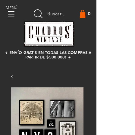
MENÚ
0
Buscar...
✈️ ENVÍO GRATIS EN TODAS LAS COMPRAS A
PARTIR DE $500.000! ✈️