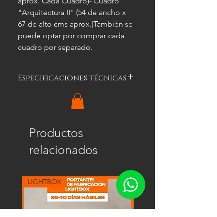
aprox. Cada Cuadro)- Cuadro 
"Arquitectura II" (54 de ancho x 
67 de alto cms aprox.)También se 
puede optar por comprar cada 
cuadro por separado.
Especificaciones técnicas
Las imágenes
son meramente
ilustrativas, y las características del
cuadro
pueden variar.
Productos
relacionados
LIGHTBOX
LIGHTBOX