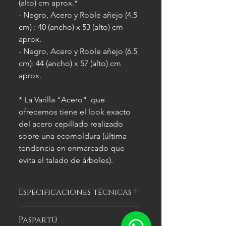
(alto) cm aprox.*
- Negro, Acero y Roble añejo (4.5
cm) : 40 (ancho) x 53 (alto) cm
aprox.
- Negro, Acero y Roble añejo (6.5
cm): 44 (ancho) x 57 (alto) cm
aprox.
* La Varilla "Acero" que
ofrecemos tiene el look exacto
del acero cepillado realizado
sobre una ecomoldura (última
tendencia en enmarcado que
evita el talado de árboles).
Especificaciones técnicas
Las imágenes
son meramente
Paspartú
ilustrativas, y las características del