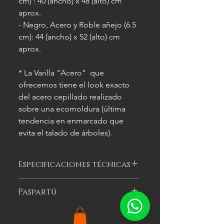
cm) : 40 (ancho) x 48 (alto) cm
aprox.
- Negro, Acero y Roble añejo (6.5
cm): 44 (ancho) x 52 (alto) cm
aprox.
* La Varilla "Acero" que
ofrecemos tiene el look exacto
del acero cepillado realizado
sobre una ecomoldura (última
tendencia en enmarcado que
evita el talado de árboles).
Especificaciones técnicas
Las imágenes
son meramente
Paspartú
ilustrativas, y las características del
cuadro
pueden variar.
Es el cartón especial de color que se
puede optar por colocar alrededor