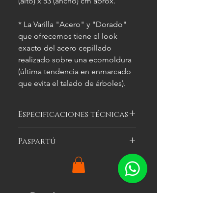
(alto) x 53 (ancho) cm aprox.
* La Varilla "Acero" y "Dorado"
que ofrecemos tiene el look
exacto del acero cepillado
realizado sobre una ecomoldura
(última tendencia en enmarcado
que evita el talado de árboles).
Especificaciones técnicas
Las imágenes
son meramente
Paspartú
ilustrativas, y las características del
cuadro
pueden variar.
Es el cartón especial de color que se
puede optar por colocar alrededor
de la imagen a enmarcar para
agregarle impacto visual al cuadro.
Productos
Ofrecemos tres colores: blanco, gris y
relacionados