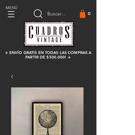
MENÚ
0
Buscar...
✈️ ENVÍO GRATIS EN TODAS LAS COMPRAS A
PARTIR DE $500.000! ✈️