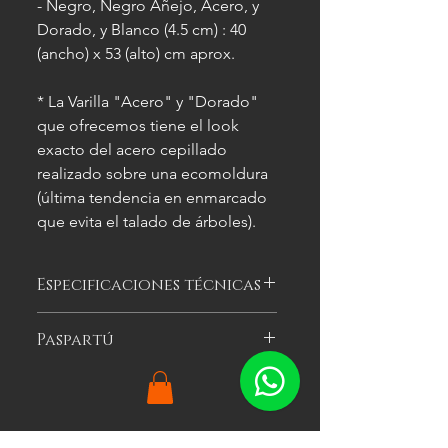
- Negro, Negro Añejo, Acero, y
Dorado, y Blanco (4.5 cm) : 40
(ancho) x 53 (alto) cm aprox.
* La Varilla "Acero" y "Dorado"
que ofrecemos tiene el look
exacto del acero cepillado
realizado sobre una ecomoldura
(última tendencia en enmarcado
que evita el talado de árboles).
Especificaciones técnicas
Las imágenes
son meramente
Paspartú
ilustrativas, y las características del
cuadro
pueden variar.
Es el cartón especial de color que se
puede optar por colocar alrededor
de la imagen a enmarcar para
agregarle impacto visual al cuadro.