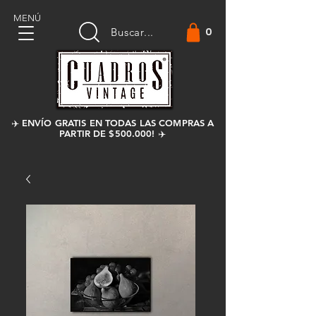
MENÚ
0
Buscar...
✈️ ENVÍO GRATIS EN TODAS LAS COMPRAS A
PARTIR DE $500.000! ✈️