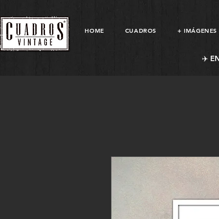
HOME
CUADROS
+ IMÁGENES
✈️ E