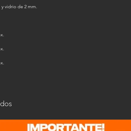
 y vidrio de 2 mm.
ox.
ox.
ox.
ados