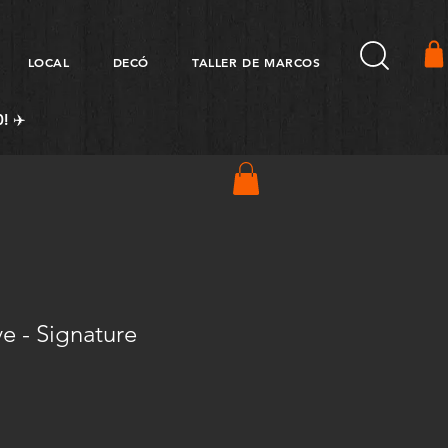
LOCAL
DECÓ
TALLER DE MARCOS
! ✈️
e - Signature
Precio