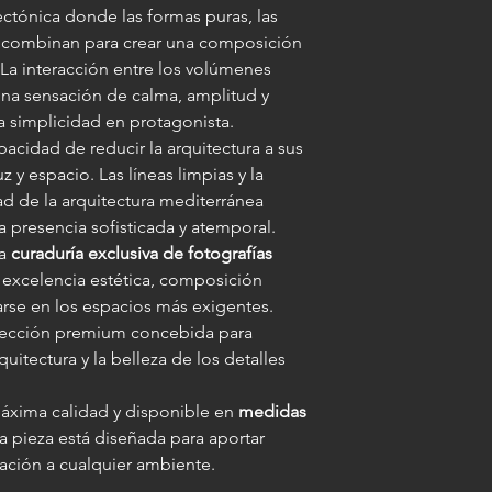
ectónica donde las formas puras, las
 se combinan para crear una composición
 La interacción entre los volúmenes
 una sensación de calma, amplitud y
la simplicidad en protagonista.
pacidad de reducir la arquitectura a sus
 y espacio. Las líneas limpias y la
ad de la arquitectura mediterránea
presencia sofisticada y atemporal.
na
curaduría exclusiva de fotografías
u excelencia estética, composición
arse en los espacios más exigentes.
lección premium concebida para
quitectura y la belleza de los detalles
áxima calidad y disponible en
medidas
ta pieza está diseñada para aportar
cación a cualquier ambiente.