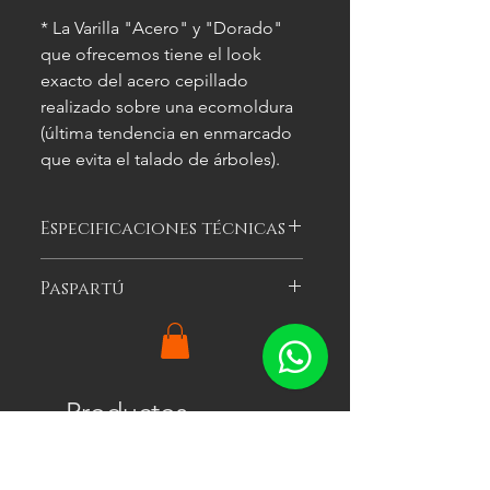
* La Varilla "Acero" y "Dorado"
que ofrecemos tiene el look
exacto del acero cepillado
realizado sobre una ecomoldura
(última tendencia en enmarcado
que evita el talado de árboles).
Especificaciones técnicas
Las imágenes
son meramente
Paspartú
ilustrativas, y las características del
cuadro
pueden variar.
Es el cartón especial de color que se
puede optar por colocar alrededor
de la imagen a enmarcar para
agregarle impacto visual al cuadro.
Productos
Ofrecemos tres colores: blanco, gris y
relacionados
negro en un ancho de 5 cm por lado.