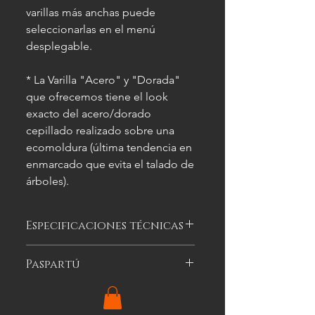
varillas más anchas puede
seleccionarlas en el menú
desplegable.
* La Varilla "Acero" y "Dorada"
que ofrecemos tiene el look
exacto del acero/dorado
cepillado realizado sobre una
ecomoldura (última tendencia en
enmarcado que evita el talado de
árboles).
Especificaciones técnicas
Las imágenes
son meramente
Paspartú
ilustrativas, y las características del
cuadro
pueden variar.
Es el cartón especial de color que se
puede optar por colocar alrededor