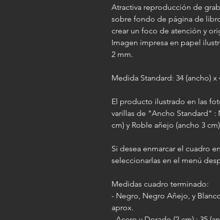
Atractiva reproducción de gra
sobre fondo de página de libro.
crear un foco de atención y ori
Imagen impresa en papel ilustra
2 mm.
Medida Standard: 34 (ancho) x 4
El producto ilustrado en las f
varillas de "Ancho Standard" :
cm) y Roble añejo (ancho 3 cm)
Si desea enmarcar el cuadro en
seleccionarlas en el menú des
Medidas cuadro terminado:
- Negro, Negro Añejo, y Blanco 
aprox.
- Acero y Dorado (2 cm) : 35 (an