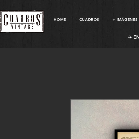
HOME
CUADROS
+ IMÁGENES
✈️ E