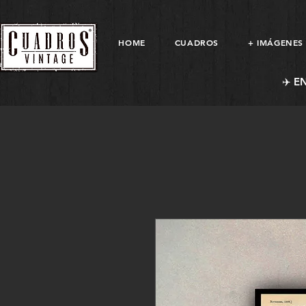
HOME
CUADROS
+ IMÁGENES
✈️ E