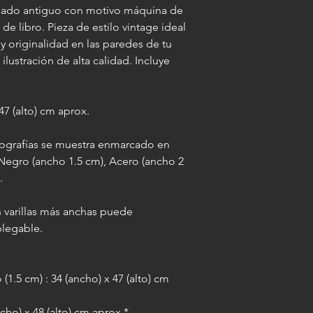
abado antiguo con motivo máquina de
ancho de 5 cm por la
de libro. Pieza de estilo vintage ideal
IMPORTANTE: al agre
y originalidad en las paredes de tu
misma medida final a
lustración de alta calidad. Incluye
varilla elegida, lo qu
imagen enmarcada 10 
(por ejemplo: si la l
7 (alto) cm aprox.
paspartú la misma pa
otografías se muestra enmarcado en
 Negro (ancho 1.5 cm), Acero (ancho 2
.
 varillas más anchas puede
plegable.
(1.5 cm) : 34 (ancho) x 47 (alto) cm
cho) x 48 (alto) cm aprox.*