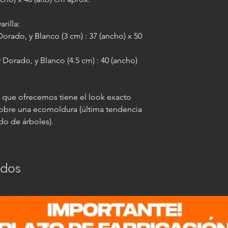
rilla:
orado, y Blanco (3 cm) : 37 (ancho) x 50
Dorado, y Blanco (4.5 cm) : 40 (ancho)
" que ofrecemos tiene el look exacto
sobre una ecomoldura (última tendencia
do de árboles).
ados