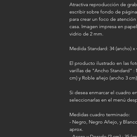
Atractiva reproducción de gr
escribir sobre fondo de página 
para crear un foco de atención 
casa. Imagen impresa en papel i
vidrio de 2 mm.
Medida Standard: 34 (ancho) x 4
El producto ilustrado en las f
varillas de "Ancho Standard" :
cm) y Roble añejo (ancho 3 cm)
Si desea enmarcar el cuadro en
seleccionarlas en el menú des
Medidas cuadro terminado:
- Negro, Negro Añejo, y Blanco 
aprox.
- Acero y Dorado (2 cm) : 35 (an