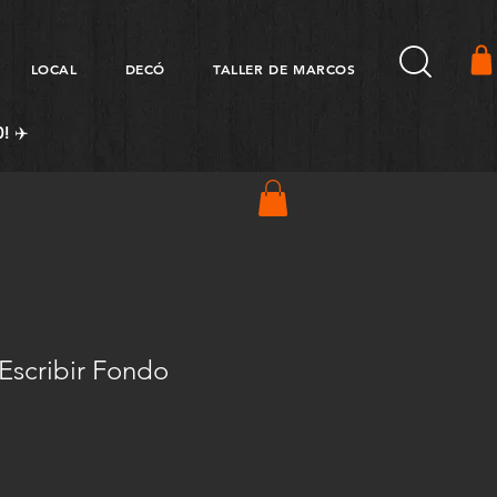
LOCAL
DECÓ
TALLER DE MARCOS
! ✈️
Escribir Fondo
Precio