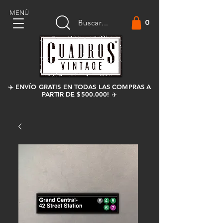
MENÚ
0
Buscar...
✈️ ENVÍO GRATIS EN TODAS LAS COMPRAS A
PARTIR DE $500.000! ✈️