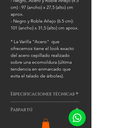
- Negro, Acero y Roble Añejo (4.5
cm) : 97 (ancho) x 27,5 (alto) cm
aprox.
- Negro y Roble Añejo (6.5 cm):
101 (ancho) x 31,5 (alto) cm aprox.
* La Varilla "Acero" que
ofrecemos tiene el look exacto
del acero cepillado realizado
sobre una ecomoldura (última
tendencia en enmarcado que
evita el talado de árboles).
Especificaciones técnicas
Las imágenes
son meramente
Paspartú
ilustrativas, y las características del
cuadro
pueden variar.
Es el cartón especial de color que se
puede optar por colocar alrededor