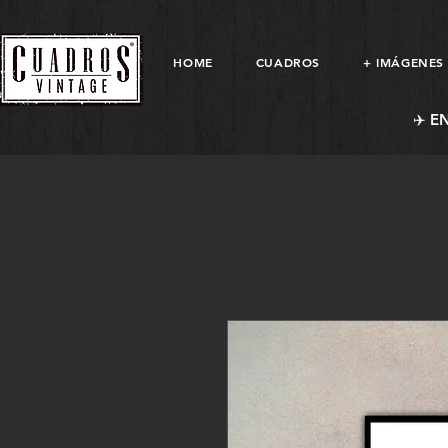
HOME
CUADROS
+ IMÁGENES
✈️ E