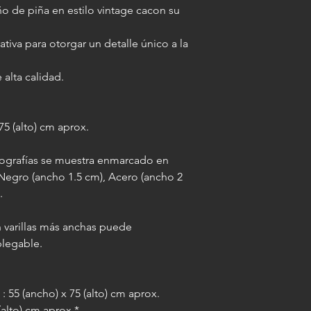
o de piña en estilo vintage cacon su
ancho de 5 cm por la
IMPORTANTE: al agre
ativa para otorgar un detalle único a la
misma medida final a
varilla elegida, lo qu
 alta calidad.
imagen enmarcada 10 
(por ejemplo: si la l
paspartú la misma pa
75 (alto) cm aprox.
otografías se muestra enmarcado en
 Negro (ancho 1.5 cm), Acero (ancho 2
).
 varillas más anchas puede
plegable.
: 55 (ancho) x 75 (alto) cm aprox.
 (alto) cm aprox.*