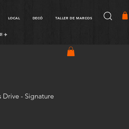
LOCAL
DECÓ
TALLER DE MARCOS
! ✈️
 Drive - Signature
Precio