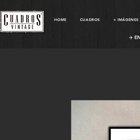
HOME
CUADROS
+ IMÁGENES
✈️ E