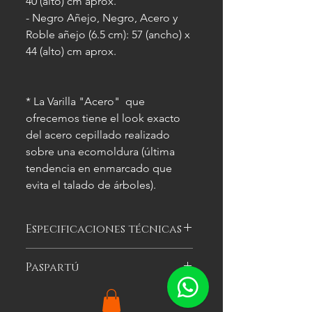
40 (alto) cm aprox.
- Negro Añejo, Negro, Acero y
Roble añejo (6.5 cm): 57 (ancho) x
44 (alto) cm aprox.
* La Varilla "Acero" que
ofrecemos tiene el look exacto
del acero cepillado realizado
sobre una ecomoldura (última
tendencia en enmarcado que
evita el talado de árboles).
Especificaciones técnicas
Las imágenes
son meramente
Paspartú
ilustrativas, y las características del
cuadro
pueden variar.
Es el cartón especial de color que se
puede optar por colocar alrededor