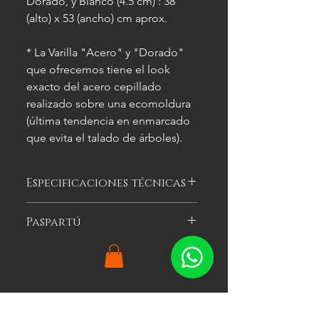
Dorado, y Blanco (4.5 cm) : 38
(alto) x 53 (ancho) cm aprox.
* La Varilla "Acero" y "Dorado"
que ofrecemos tiene el look
exacto del acero cepillado
realizado sobre una ecomoldura
(última tendencia en enmarcado
que evita el talado de árboles).
Especificaciones técnicas
Las imágenes
son meramente
Paspartú
ilustrativas, y las características del
cuadro
pueden variar.
Es el cartón especial de color que se
puede optar por colocar alrededor
de la imagen a enmarcar para
agregarle impacto visual al cuadro.
Productos