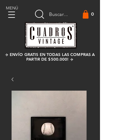
MENÚ
0
Buscar...
✈️ ENVÍO GRATIS EN TODAS LAS COMPRAS A
PARTIR DE $500.000! ✈️