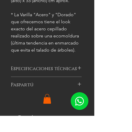
(alto) x 53 (ancho) cm aprox.
* La Varilla "Acero" y "Dorado"
que ofrecemos tiene el look
exacto del acero cepillado
realizado sobre una ecomoldura
(última tendencia en enmarcado
que evita el talado de árboles).
Especificaciones técnicas
Las imágenes
son meramente
Paspartú
ilustrativas, y las características del
cuadro
pueden variar.
Es el cartón especial de color que se
puede optar por colocar alrededor
de la imagen a enmarcar para
agregarle impacto visual al cuadro.
Productos
Ofrecemos tres colores: blanco, gris y
relacionados