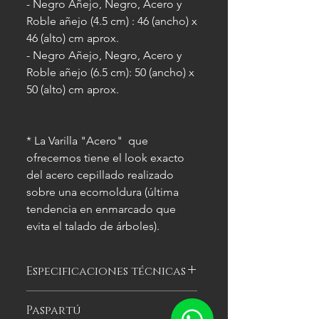
- Negro Añejo, Negro, Acero y
Roble añejo (4.5 cm) : 46 (ancho) x
46 (alto) cm aprox.
- Negro Añejo, Negro, Acero y
Roble añejo (6.5 cm): 50 (ancho) x
50 (alto) cm aprox.
* La Varilla "Acero" que
ofrecemos tiene el look exacto
del acero cepillado realizado
sobre una ecomoldura (última
tendencia en enmarcado que
evita el talado de árboles).
Especificaciones técnicas
Las imágenes
son meramente
Paspartú
ilustrativas, y las características del