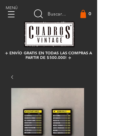
MENÚ
0
Buscar...
✈️ ENVÍO GRATIS EN TODAS LAS COMPRAS A
PARTIR DE $500.000! ✈️