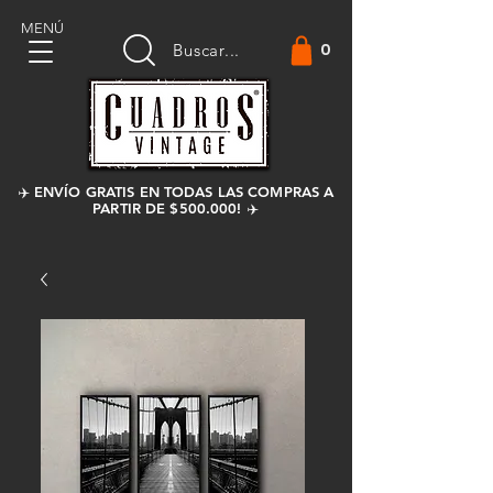
MENÚ
0
Buscar...
✈️ ENVÍO GRATIS EN TODAS LAS COMPRAS A
PARTIR DE $500.000! ✈️