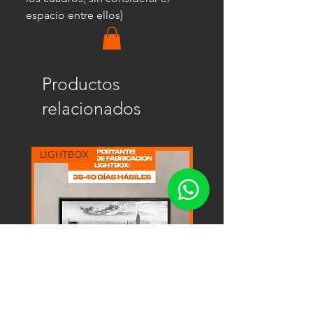
espacio entre ellos)
Productos
relacionados
LIGHTBOX
LIGHTBOX