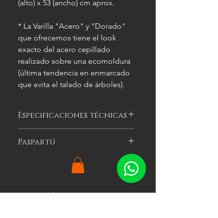
(alto) x 53 (ancho) cm aprox.
* La Varilla "Acero" y "Dorado"
que ofrecemos tiene el look
exacto del acero cepillado
realizado sobre una ecomoldura
(última tendencia en enmarcado
que evita el talado de árboles).
Especificaciones técnicas
Las imágenes
son meramente
Paspartú
ilustrativas, y las características del
cuadro
pueden variar.
Es el cartón especial de color que se
puede optar por colocar alrededor
de la imagen a enmarcar para
agregarle impacto visual al cuadro.
Productos
Ofrecemos tres colores: blanco, gris y
relacionados