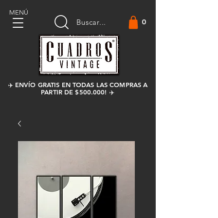
MENÚ
0
Buscar...
✈️ ENVÍO GRATIS EN TODAS LAS COMPRAS A
PARTIR DE $500.000! ✈️