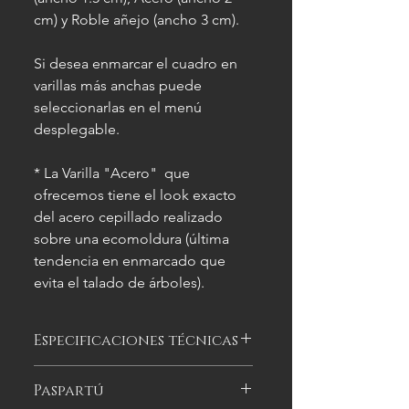
cm) y Roble añejo (ancho 3 cm).
Si desea enmarcar el cuadro en
varillas más anchas puede
seleccionarlas en el menú
desplegable.
* La Varilla "Acero" que
ofrecemos tiene el look exacto
del acero cepillado realizado
sobre una ecomoldura (última
tendencia en enmarcado que
evita el talado de árboles).
Especificaciones técnicas
Las imágenes
son meramente
Paspartú
ilustrativas, y las características del