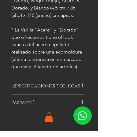
- Negro, Negro Añejo, Acero, y
Dorado, y Blanco (4.5 cm) : 86
(alto) x 116 (ancho) cm aprox.
* La Varilla "Acero" y "Dorado"
que ofrecemos tiene el look
exacto del acero cepillado
realizado sobre una ecomoldura
(última tendencia en enmarcado
que evita el talado de árboles).
Especificaciones técnicas
Las imágenes
son meramente
Paspartú
ilustrativas, y las características del
cuadro
pueden variar.
Es el cartón especial de color que se
puede optar por colocar alrededor
de la imagen a enmarcar para
agregarle impacto visual al cuadro.