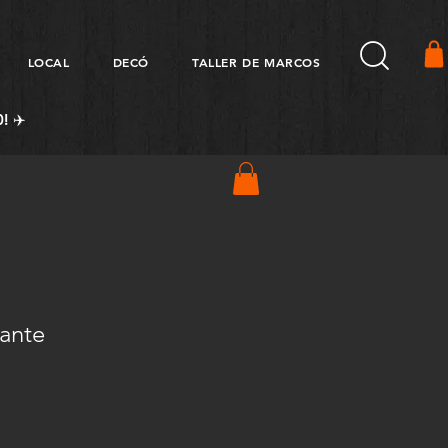
LOCAL
DECÓ
TALLER DE MARCOS
! ✈️
gante
Precio