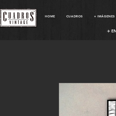
HOME
CUADROS
+ IMÁGENES
✈️ E