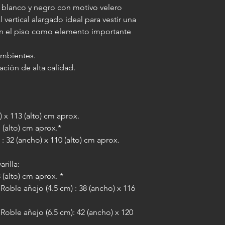
 blanco y negro con motivo velero
IMPORTANTE: al agre
vertical alargado ideal para vestir una
misma medida final a
en el piso como elemento importante
varilla elegida, lo qu
imagen enmarcada 10 
 ambientes.
(por ejemplo: si la l
ación de alta calidad.
paspartú la misma pa
) x 113 (alto) cm aprox.
1 (alto) cm aprox.*
: 32 (ancho) x 110 (alto) cm aprox.
rilla:
3 (alto) cm aprox. *
oble añejo (4.5 cm) : 38 (ancho) x 116
Roble añejo (6.5 cm): 42 (ancho) x 120