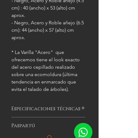
- Negro, Acero y Roble añejo (4.5
cm) : 40 (ancho) x 53 (alto) cm
aprox.
- Negro, Acero y Roble añejo (6.5
cm): 44 (ancho) x 57 (alto) cm
aprox.
* La Varilla "Acero" que
ofrecemos tiene el look exacto
del acero cepillado realizado
sobre una ecomoldura (última
tendencia en enmarcado que
evita el talado de árboles).
Especificaciones técnicas
Las imágenes
son meramente
Paspartú
ilustrativas, y las características del
cuadro
pueden variar.
Es el cartón especial de color que se