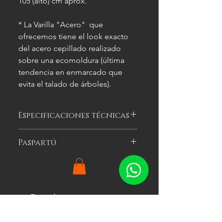
105 (alto) cm aprox.
* La Varilla "Acero" que
ofrecemos tiene el look exacto
del acero cepillado realizado
sobre una ecomoldura (última
tendencia en enmarcado que
evita el talado de árboles).
Especificaciones técnicas
Las imágenes
son meramente
Paspartú
ilustrativas, y las características del
cuadro
pueden variar.
Es el cartón especial de color que se
puede optar por colocar alrededor
de la imagen a enmarcar para
agregarle impacto visual al cuadro.
Productos
Ofrecemos tres colores: blanco, gris y
relacionados