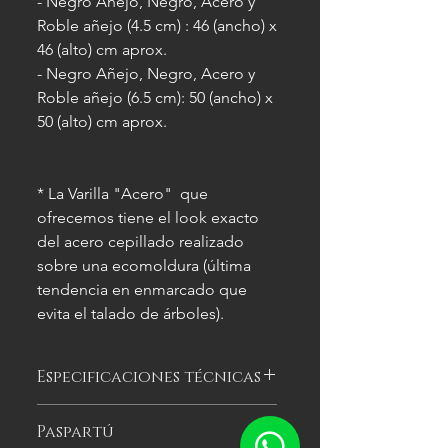
- Negro Añejo, Negro, Acero y
Roble añejo (4.5 cm) : 46 (ancho) x
46 (alto) cm aprox.
- Negro Añejo, Negro, Acero y
Roble añejo (6.5 cm): 50 (ancho) x
50 (alto) cm aprox.
* La Varilla "Acero" que
ofrecemos tiene el look exacto
del acero cepillado realizado
sobre una ecomoldura (última
tendencia en enmarcado que
evita el talado de árboles).
Especificaciones técnicas
Las imágenes
son meramente
Paspartú
ilustrativas, y las características del