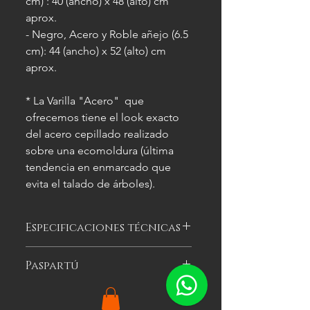
cm) : 40 (ancho) x 48 (alto) cm
aprox.
- Negro, Acero y Roble añejo (6.5
cm): 44 (ancho) x 52 (alto) cm
aprox.
* La Varilla "Acero" que
ofrecemos tiene el look exacto
del acero cepillado realizado
sobre una ecomoldura (última
tendencia en enmarcado que
evita el talado de árboles).
Especificaciones técnicas
Las imágenes
son meramente
Paspartú
ilustrativas, y las características del
cuadro
pueden variar.
Es el cartón especial de color que se
puede optar por colocar alrededor