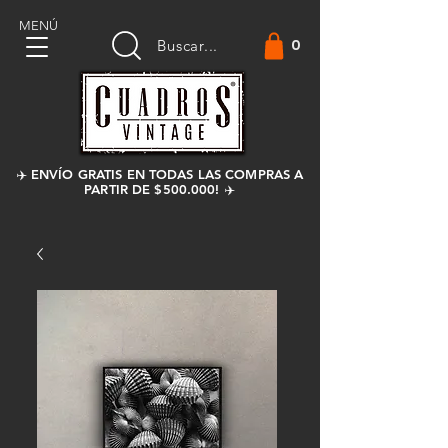
MENÚ
0
Buscar...
✈️ ENVÍO GRATIS EN TODAS LAS COMPRAS A
PARTIR DE $500.000! ✈️