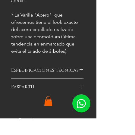
aprox.
* La Varilla "Acero" que
ofrecemos tiene el look exacto
del acero cepillado realizado
sobre una ecomoldura (última
tendencia en enmarcado que
evita el talado de árboles).
Especificaciones técnicas
Las imágenes
son meramente
Paspartú
ilustrativas, y las características del
cuadro
pueden variar.
Es el cartón especial de color que se
puede optar por colocar alrededor
de la imagen a enmarcar para
agregarle impacto visual al cuadro.
Productos
Ofrecemos tres colores: blanco, gris y
relacionados