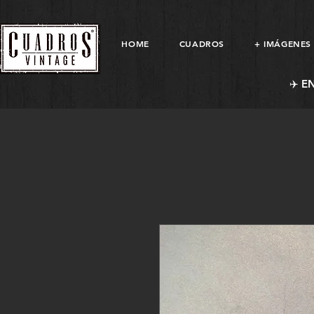
HOME
CUADROS
+ IMÁGENES
✈️ E