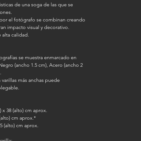
isticas de una soga de las que se
IMPORTANTE: al agre
iones.
misma medida final a
 por el fotógrafo se combinan creando
varilla elegida, lo qu
an impacto visual y decorativo.
imagen enmarcada 10 
 alta calidad.
(por ejemplo: si la l
paspartú la misma pa
otografías se muestra enmarcado en
 Negro (ancho 1.5 cm), Acero (ancho 2
).
 varillas más anchas puede
plegable.
) x 38 (alto) cm aprox.
 (alto) cm aprox.*
35 (alto) cm aprox.
rilla: