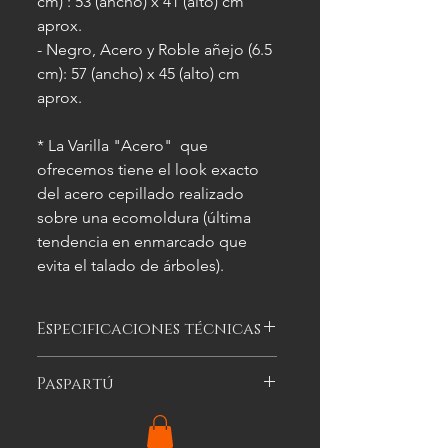
cm) : 53 (ancho) x 41 (alto) cm
aprox.
- Negro, Acero y Roble añejo (6.5
cm): 57 (ancho) x 45 (alto) cm
aprox.
* La Varilla "Acero" que
ofrecemos tiene el look exacto
del acero cepillado realizado
sobre una ecomoldura (última
tendencia en enmarcado que
evita el talado de árboles).
Especificaciones técnicas
Las imágenes
son meramente
Paspartú
ilustrativas, y las características del
cuadro
pueden variar.
Es el cartón especial de color que se
puede optar por colocar alrededor