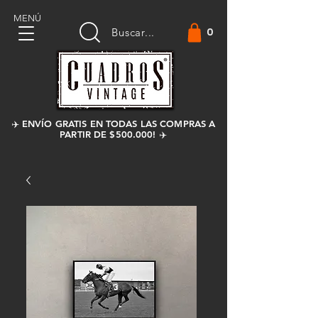
MENÚ
0
Buscar...
✈️ ENVÍO GRATIS EN TODAS LAS COMPRAS A
PARTIR DE $500.000! ✈️