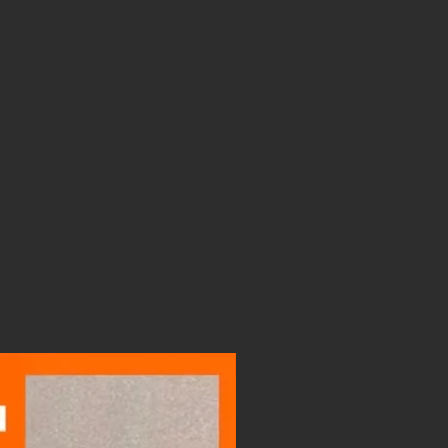
gar paspartú se mantiene la
prox. del cuadro publicada para la
e se achica es la medida de la
cm en el alto y 10 cm en el ancho
ámina mide 30 x 40 cm al agregarle
sará a medir 20 x 30 cm).
LIGHTBOX