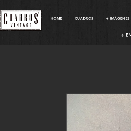
HOME
CUADROS
+ IMÁGENES
✈️ E