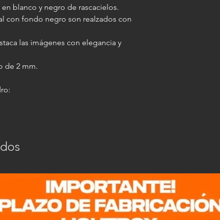
en blanco y negro de rascacielos.
IMPORTANTE: al agre
al con fondo negro son realzados con
misma medida final a
varilla elegida, lo qu
taca las imágenes con elegancia y
imagen enmarcada 10 
(por ejemplo: si la l
io de 2 mm.
paspartú la misma pa
ro:
.
ados