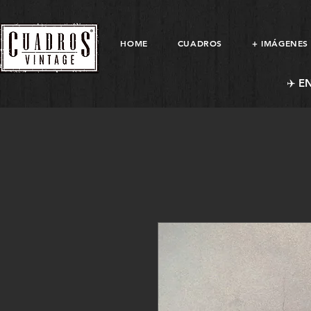
HOME
CUADROS
+ IMÁGENES
✈️ E