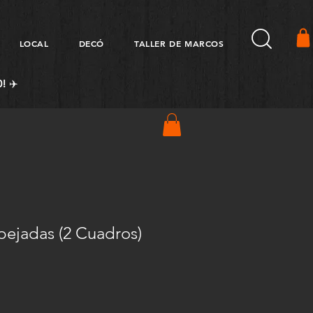
LOCAL
DECÓ
TALLER DE MARCOS
! ✈️
pejadas (2 Cuadros)
Precio