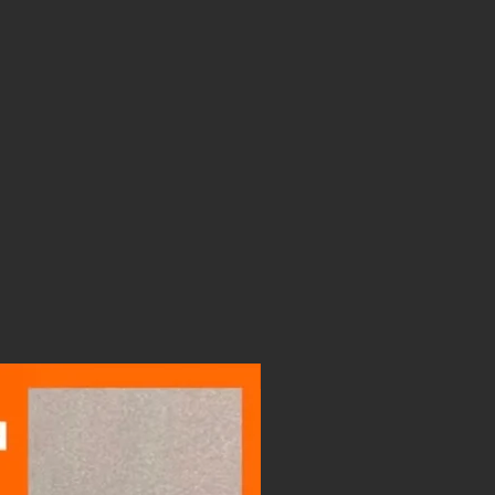
gar paspartú se mantiene la
prox. del cuadro publicada para la
e se achica es la medida de la
cm en el alto y 10 cm en el ancho
ámina mide 30 x 40 cm al agregarle
sará a medir 20 x 30 cm).
LIGHTBOX