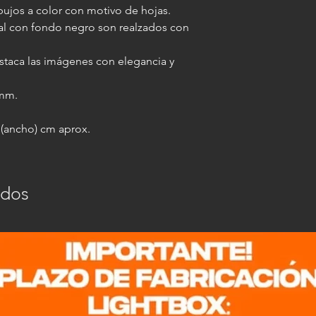
ujos a color con motivo de hojas.
IMPORTANTE: al agre
al con fondo negro son realzados con
misma medida final a
varilla elegida, lo qu
taca las imágenes con elegancia y
imagen enmarcada 10 
(por ejemplo: si la l
 mm.
paspartú la misma pa
0 (ancho) cm aprox.
ados