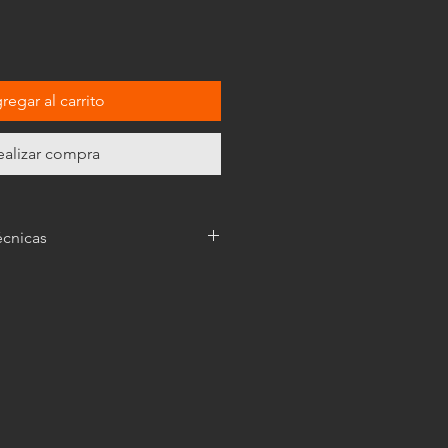
regar al carrito
ealizar compra
écnicas
amente ilustrativas, y las
uadro
pueden variar.