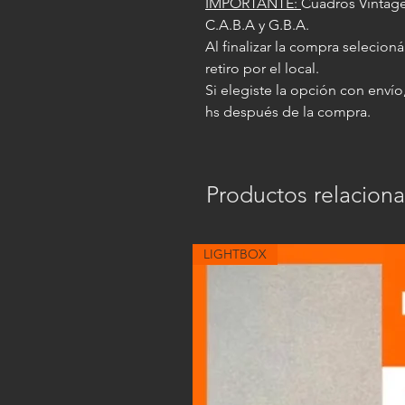
IMPORTANTE:
Cuadros Vintage
C.A.B.A y G.B.A.
Al finalizar la compra selecion
retiro por el local.
Si elegiste la opción con envío,
hs después de la compra.
Productos relacion
LIGHTBOX