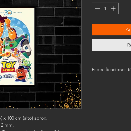
Ag
R
Especificaciones t
Las imágenes
son mer
características del c
 x 100 cm (alto) aprox.
e 2 mm.