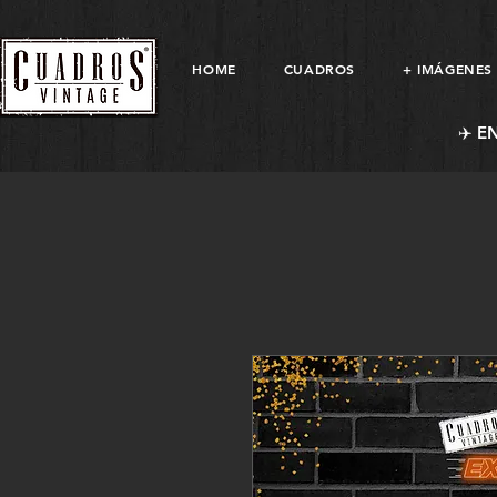
HOME
CUADROS
+ IMÁGENES
✈️ E