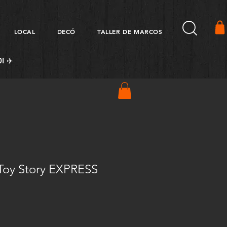
LOCAL
DECÓ
TALLER DE MARCOS
! ✈️
 Toy Story EXPRESS
Precio